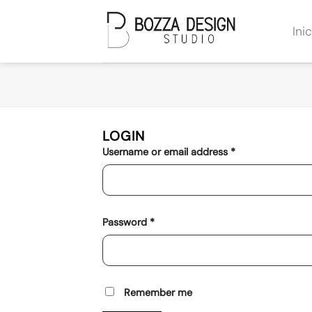
Skip
to
Inic
content
LOGIN
Required
Username or email address
*
Required
Password
*
Remember me