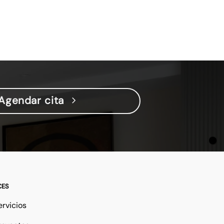
Agendar cita
CES
ervicios