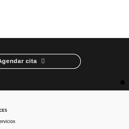
Agendar cita
CES
ervicios