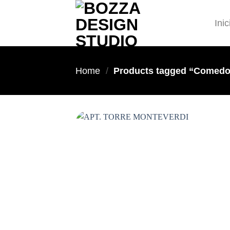
Skip
to
Inic
content
Home
/
Products tagged “Comedo